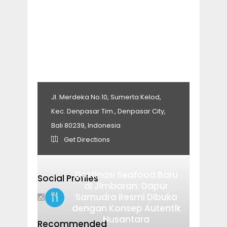
Jl. Merdeka No.10, Sumerta Kelod,
Kec. Denpasar Tim., Denpasar City,
Bali 80239, Indonesia
Get Directions
Destinasi Seafood Baru
Social Profiles
di Jimbaran: Dapur
Samudra Resmi Dibuka
dengan Konsep Autentik
Nusantara
Recommended