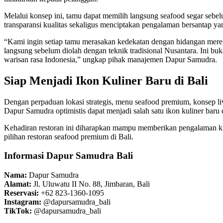
Melalui konsep ini, tamu dapat memilih langsung seafood segar sebe
transparansi kualitas sekaligus menciptakan pengalaman bersantap yang
“Kami ingin setiap tamu merasakan kedekatan dengan hidangan mereka 
langsung sebelum diolah dengan teknik tradisional Nusantara. Ini bu
warisan rasa Indonesia,” ungkap pihak manajemen Dapur Samudra.
Siap Menjadi Ikon Kuliner Baru di Bali
Dengan perpaduan lokasi strategis, menu seafood premium, konsep liv
Dapur Samudra optimistis dapat menjadi salah satu ikon kuliner baru
Kehadiran restoran ini diharapkan mampu memberikan pengalaman k
pilihan restoran seafood premium di Bali.
Informasi Dapur Samudra Bali
Nama:
Dapur Samudra
Alamat:
Jl. Uluwatu II No. 88, Jimbaran, Bali
Reservasi:
+62 823-1360-1095
Instagram:
@dapursamudra_bali
TikTok:
@dapursamudra_bali