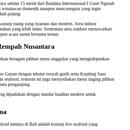
nya sekitar 15 menit dari Bandara Internasional I Gusti Ngurah
 bagi wisatawan domestik maupun mancanegara yang ingin
bali pulang.
an konsep ruang yang nyaman dan modern. Area indoor
makan yang lebih intim. Sementara area outdoor menawarkan
upun acara santai bersama teman.
 Rempah Nusantara
dirkan beragam pilihan menu unggulan yang mengedepankan
be Garam dengan tekstur renyah gurih serta Kepiting Saus
n seafood, restoran ini juga menyediakan menu daging pilihan
para pengunjung.
ng dipadukan dengan standar kualitas modern untuk
ama
ood lainnya di Bali adalah konsep live seafood yang