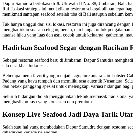
Dapur Samudra berlokasi di Jl. Uluwatu II No. 88, Jimbaran, Bali, ha
Rai. Lokasi strategis ini menjadikan restoran sebagai pilihan tepat
menikmati santapan seafood setelah tiba di Bali ataupun sebelum kem
Tak hanya unggul dari sisi lokasi, restoran ini juga dirancang deng
menghadirkan suasana elegan, bersih, dan hangat untuk pengalaman 
nuansa hijau yang luas dan asri, cocok untuk keluarga, gathering, ma
Hadirkan Seafood Segar dengan Racikan
Sebagai restoran seafood baru di Jimbaran, Dapur Samudra mengha
cita rasa khas Indonesia.
Beberapa menu favorit yang menjadi signature antara lain Lobster Ca
Padang yang kaya rempah dan memiliki rasa autentik Nusantara. Selai
dan bebek panggang spesial untuk melengkapi variasi hidangan bagi 
Seluruh hidangan diolah menggunakan teknik memasak tradisional ya
menghasilkan rasa yang konsisten dan premium.
Konsep Live Seafood Jadi Daya Tarik Ut
Salah satu hal yang membedakan Dapur Samudra dengan restoran seaf
dihadirkan kepada pelanggan.