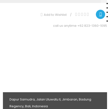
Add to Wishlist
call us anytime
+62 823-1360-1095
Dapur Samudra, Jalan Uluwatu II, Jimbaran, Badung
Regency, Bali, Indonesia