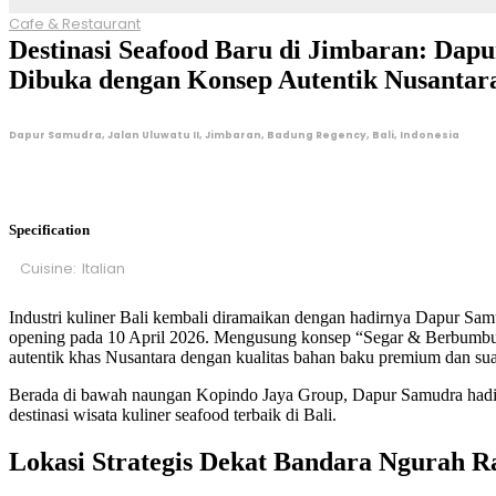
Cafe & Restaurant
Destinasi Seafood Baru di Jimbaran: Dap
Dibuka dengan Konsep Autentik Nusantar
Dapur Samudra, Jalan Uluwatu II, Jimbaran, Badung Regency, Bali, Indonesia
Specification
Cuisine:
Italian
Industri kuliner Bali kembali diramaikan dengan hadirnya Dapur Sa
opening pada 10 April 2026. Mengusung konsep “Segar & Berbumbu”
autentik khas Nusantara dengan kualitas bahan baku premium dan su
Berada di bawah naungan
Kopindo Jaya Group
, Dapur Samudra hadi
destinasi wisata kuliner seafood terbaik di Bali.
Lokasi Strategis Dekat Bandara Ngurah R