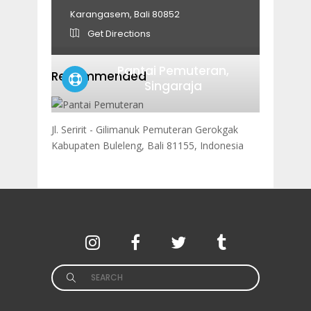
Karangasem, Bali 80852
Get Directions
Pantai Pemuteran,
Recommended
Singaraja
Jl. Seririt - Gilimanuk Pemuteran Gerokgak
Kabupaten Buleleng, Bali 81155, Indonesia
Search
for: