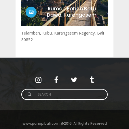
Rumah Pohon Batu
Dawa, Karangasem
Tulamben, Kubu, Karangasem Regency, Bali
80852
Search
for:
www.punapibali.com @2016. All Rights Reserved