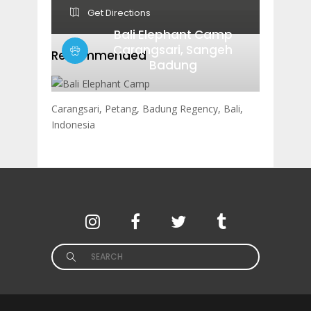
Get Directions
Bali Elephant Camp
Carangsari, Sangeh
Recommended
Badung
Carangsari, Petang, Badung Regency, Bali,
Indonesia
Search
for: